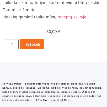
Laiku keiskite baterijas, kad matavimai būtų tikslūs.
Garantija: 2 metai
Idėjų ką gaminti rasite mūsų
receptų skiltyje
.
30,00
€
Į krepšelį
Forneza misija – perkelti autentišką neapolietiškos picos patirtį į Jūsų
namus, sodybas, terasas. Siekiame, kad kiekvienas rastų sau tinkamiausią
picos krosnį ir visus reikalingus aksesuarus vienoje vietoje. O taip pat
esame pasiruošę savo patarimais, receptais ir idėjomis kiekvieną lydėti tol,
kol galės drąsiai ištarti – I Am The Pizza Chef Now.