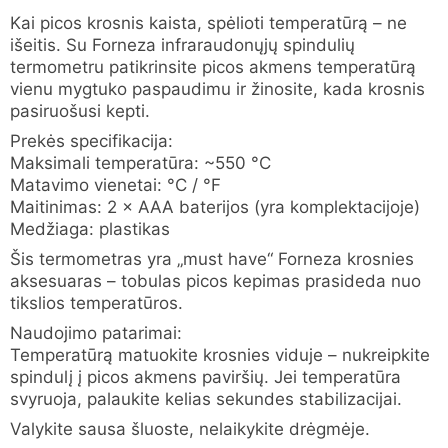
Kai picos krosnis kaista, spėlioti temperatūrą – ne
išeitis. Su Forneza infraraudonųjų spindulių
termometru patikrinsite picos akmens temperatūrą
vienu mygtuko paspaudimu ir žinosite, kada krosnis
pasiruošusi kepti.
Prekės specifikacija:
Maksimali temperatūra: ~550 °C
Matavimo vienetai: °C / °F
Maitinimas: 2 × AAA baterijos (yra komplektacijoje)
Medžiaga: plastikas
Šis termometras yra „must have“ Forneza krosnies
aksesuaras – tobulas picos kepimas prasideda nuo
tikslios temperatūros.
Naudojimo patarimai:
Temperatūrą matuokite krosnies viduje – nukreipkite
spindulį į picos akmens paviršių. Jei temperatūra
svyruoja, palaukite kelias sekundes stabilizacijai.
Valykite sausa šluoste, nelaikykite drėgmėje.