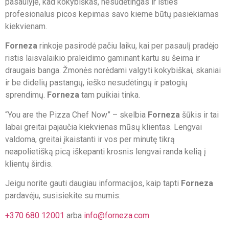
pasaulyje, kad kokybiškas, nesudėtingas ir išties
profesionalus picos kepimas savo kieme būtų pasiekiamas
kiekvienam.
Forneza
rinkoje pasirodė pačiu laiku, kai per pasaulį pradėjo
ristis laisvalaikio praleidimo gaminant kartu su šeima ir
draugais banga. Žmonės norėdami valgyti kokybiškai, skaniai
ir be didelių pastangų, ieško nesudėtingų ir patogių
sprendimų.
Forneza
tam puikiai tinka.
“You are the Pizza Chef Now” – skelbia
Forneza
šūkis ir tai
labai greitai pajaučia kiekvienas mūsų klientas. Lengvai
valdoma, greitai įkaistanti ir vos per minutę tikrą
neapolietišką picą iškepanti krosnis lengvai randa kelią į
klientų širdis.
Jeigu norite gauti daugiau informacijos, kaip tapti
Forneza
pardavėju, susisiekite su mumis:
+370 680 12001
arba
info@forneza.com