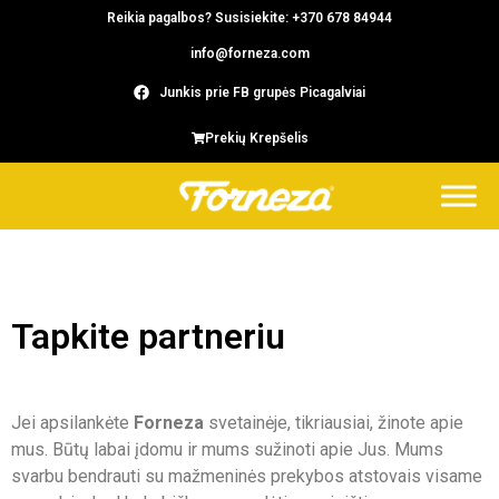
Reikia pagalbos? Susisiekite: +370 678 84944
info@forneza.com
Junkis prie FB grupės Picagalviai
Prekių Krepšelis
Tapkite partneriu
Jei apsilankėte
Forneza
svetainėje, tikriausiai, žinote apie
mus. Būtų labai įdomu ir mums sužinoti apie Jus. Mums
svarbu bendrauti su mažmeninės prekybos atstovais visame