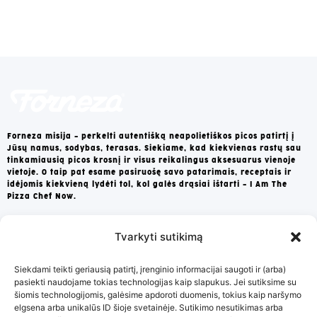
Forneza misija – perkelti autentišką neapolietiškos picos patirtį į
Jūsų namus, sodybas, terasas. Siekiame, kad kiekvienas rastų sau
tinkamiausią picos krosnį ir visus reikalingus aksesuarus vienoje
vietoje. O taip pat esame pasiruošę savo patarimais, receptais ir
idėjomis kiekvieną lydėti tol, kol galės drąsiai ištarti – I Am The
Pizza Chef Now.
Tvarkyti sutikimą
Apie Mus
Garantija
Siekdami teikti geriausią patirtį, įrenginio informacijai saugoti ir (arba)
Tapti partneriu
pasiekti naudojame tokias technologijas kaip slapukus. Jei sutiksime su
šiomis technologijomis, galėsime apdoroti duomenis, tokius kaip naršymo
Grąžinimo sąlygos
elgsena arba unikalūs ID šioje svetainėje. Sutikimo nesutikimas arba