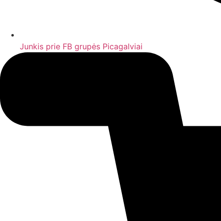
Junkis prie FB grupės Picagalviai