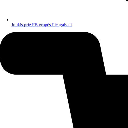
Junkis prie FB grupės Picagalviai