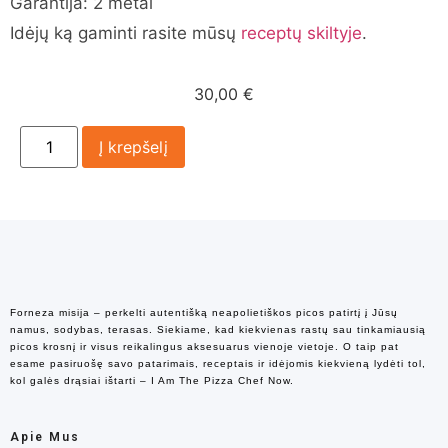
Garantija: 2 metai
Idėjų ką gaminti rasite mūsų
receptų skiltyje
.
30,00
€
Į krepšelį
Forneza misija – perkelti autentišką neapolietiškos picos patirtį į Jūsų
namus, sodybas, terasas. Siekiame, kad kiekvienas rastų sau tinkamiausią
picos krosnį ir visus reikalingus aksesuarus vienoje vietoje. O taip pat
esame pasiruošę savo patarimais, receptais ir idėjomis kiekvieną lydėti tol,
kol galės drąsiai ištarti – I Am The Pizza Chef Now.
Apie Mus