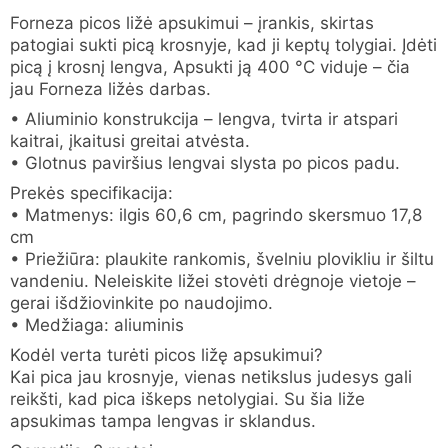
Forneza picos ližė apsukimui – įrankis, skirtas
patogiai sukti picą krosnyje, kad ji keptų tolygiai. Įdėti
picą į krosnį lengva, Apsukti ją 400 °C viduje – čia
jau Forneza ližės darbas.
• Aliuminio konstrukcija – lengva, tvirta ir atspari
kaitrai, įkaitusi greitai atvėsta.
• Glotnus paviršius lengvai slysta po picos padu.
Prekės specifikacija:
• Matmenys: ilgis 60,6 cm, pagrindo skersmuo 17,8
cm
• Priežiūra: plaukite rankomis, švelniu plovikliu ir šiltu
vandeniu. Neleiskite ližei stovėti drėgnoje vietoje –
gerai išdžiovinkite po naudojimo.
• Medžiaga: aliuminis
Kodėl verta turėti picos ližę apsukimui?
Kai pica jau krosnyje, vienas netikslus judesys gali
reikšti, kad pica iškeps netolygiai. Su šia liže
apsukimas tampa lengvas ir sklandus.