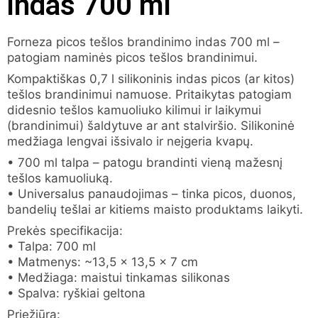
indas 700 ml
Forneza picos tešlos brandinimo indas 700 ml –
patogiam naminės picos tešlos brandinimui.
Kompaktiškas 0,7 l silikoninis indas picos (ar kitos)
tešlos brandinimui namuose. Pritaikytas patogiam
didesnio tešlos kamuoliuko kilimui ir laikymui
(brandinimui) šaldytuve ar ant stalviršio. Silikoninė
medžiaga lengvai išsivalo ir neįgeria kvapų.
• 700 ml talpa – patogu brandinti vieną mažesnį
tešlos kamuoliuką.
• Universalus panaudojimas – tinka picos, duonos,
bandelių tešlai ar kitiems maisto produktams laikyti.
Prekės specifikacija:
• Talpa: 700 ml
• Matmenys: ~13,5 x 13,5 x 7 cm
• Medžiaga: maistui tinkamas silikonas
• Spalva: ryškiai geltona
Priežiūra: