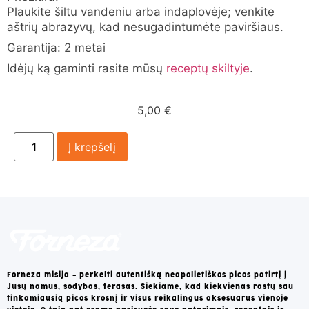
Plaukite šiltu vandeniu arba indaplovėje; venkite
aštrių abrazyvų, kad nesugadintumėte paviršiaus.
Garantija: 2 metai
Idėjų ką gaminti rasite mūsų
receptų skiltyje
.
5,00
€
Į krepšelį
Forneza misija – perkelti autentišką neapolietiškos picos patirtį į
Jūsų namus, sodybas, terasas. Siekiame, kad kiekvienas rastų sau
tinkamiausią picos krosnį ir visus reikalingus aksesuarus vienoje