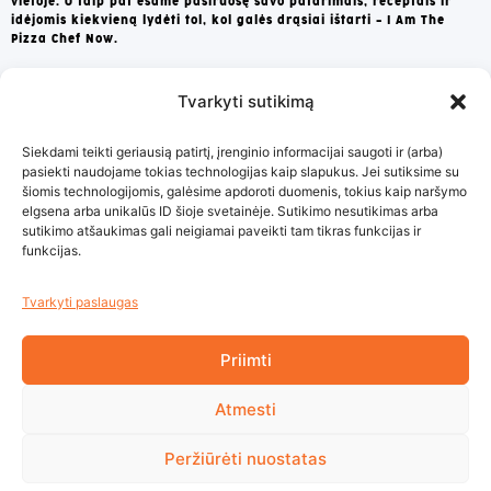
vietoje. O taip pat esame pasiruošę savo patarimais, receptais ir
idėjomis kiekvieną lydėti tol, kol galės drąsiai ištarti – I Am The
Pizza Chef Now.
Tvarkyti sutikimą
Apie Mus
Garantija
Siekdami teikti geriausią patirtį, įrenginio informacijai saugoti ir (arba)
Tapti partneriu
pasiekti naudojame tokias technologijas kaip slapukus. Jei sutiksime su
šiomis technologijomis, galėsime apdoroti duomenis, tokius kaip naršymo
Grąžinimo sąlygos
elgsena arba unikalūs ID šioje svetainėje. Sutikimo nesutikimas arba
sutikimo atšaukimas gali neigiamai paveikti tam tikras funkcijas ir
funkcijas.
Privatumo Politika
Taisyklės ir Sąlygos
Tvarkyti paslaugas
D.U.K.
Kur įsigyti?
Priimti
+370 678 84944
Atmesti
info@forneza.com
Peržiūrėti nuostatas