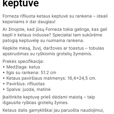
keptuvė
Forneza rifliuota ketaus keptuvė su rankena – ideali
kepsniams ir dar daugiau!
Ar žinojote, kad jūsų Forneza tokia galinga, kas gali
kepti ir ketaus induose? Specialiai tam sukūrėme
patogią keptuvėlę su nuimama rankena.
Kepkite mėsą, žuvį, daržoves ar toastus – tobulas
apskrudimas su ryškiomis grotelių žymėmis.
Prekės specifikacija:
• Medžiaga: ketus
• Ilgis su rankena: 51.2 cm
• Ketaus paviršiaus matmenys: 16,4×24,5 cm.
• Paviršius: rifliuotas
• Spalva: juoda, matinė
Įkaitinkite keptuvę prieš dėdami maistą – taip
išgausite ryškias grotelių žymes.
Ketaus dalis gamykliškai jau paruošta naudojimui,