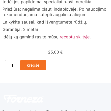
todėl jos papildomai specialiai ruošti nereikia.
Priežiūra: negalima plauti indaplovėje. Po naudojimo
rekomenduojama sutepti augaliniu aliejumi.
Laikykite sausai, kad išvengtumėte rūdžių.
Garantija: 2 metai
Idėjų ką gaminti rasite mūsų
receptų skiltyje
.
25,00
€
Į krepšelį