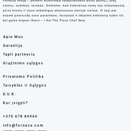
Forneza misija – perkelti autentišką neapolietiškos picos patirtį į Jūsų
namus, sodybas, terasas. Siekiame, kad kiekvienas rastų sau tinkamiausią
picos krosnį ir visus reikalingus aksesuarus vienoje vietoje. O taip pat
esame pasiruošę savo patarimais, receptais ir idėjomis kiekvieną lydėti tol,
kol galės drąsiai ištarti – I Am The Pizza Chef Now.
Apie Mus
Garantija
Tapti partneriu
Grąžinimo sąlygos
Privatumo Politika
Taisyklės ir Sąlygos
D.U.K.
Kur įsigyti?
+370 678 84944
info@forneza.com