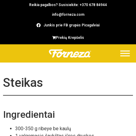
Reikia pagalbos? Susisiekite: +370 678 84944
info@forneza.com
Junkis prie FB grupės Picagalviai
Prekių Krepšelis
Steikas
Ingredientai
300-350 g ribeye be kaulų
1 valgomasis šaukštas jūros druskos