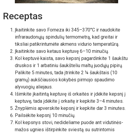
Receptas
Įkaitinkite savo Forneza iki 345–370°C ir naudokite
infraraudonųjų spindulių termometrą, kad greitai ir
tiksliai patikrintumėte akmens vidurio temperatūrą.
Įkaitinkite savo ketaus keptuvę 6–10 minučių.
Kol keptuvė kaista, savo kepsnį pagardinkite 1 šaukštu
druskos ir 1 arbatiniu šaukšteliu maltų juodųjų pipirų.
Palikite 5 minutes, tada įtrinkite 2 ¼ šaukštais (10
gramų) aukščiausios kokybės pirmojo spaudimo
alyvuogių aliejaus.
Išimkite įkaitintą keptuvę iš orkaitės ir įdėkite kepsnį į
keptuvę, tada įdėkite į orkaitę ir kepkite 3–4 minutes.
Žnyplėmis apverskite kepsnį ir kepkite dar 3 minutes.
Pailsėkite kepsnį 10 minučių.
Kol kepsnys stovi, nedideliame puode ant vidutinės-
mažos ugnies ištirpinkite sviestą su sutrintomis