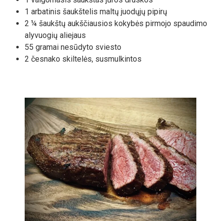
1 arbatinis šaukštelis maltų juodųjų pipirų
2 ¼ šaukštų aukščiausios kokybės pirmojo spaudimo
alyvuogių aliejaus
55 gramai nesūdyto sviesto
2 česnako skiltelės, susmulkintos