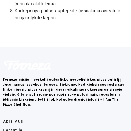
česnako skiltelėmis.
Kai kepsnys pailsės, aptepkite česnakiniu sviestu ir
supjaustykite kepsnį.
Forneza misija – perkelti autentišką neapolietiškos picos patirtį į
Jūsų namus, sodybas, terasas. Siekiame, kad kiekvienas rastų sau
tinkamiausią picos krosnį ir visus reikalingus aksesuarus vienoje
vietoje. O taip pat esame pasiruošę savo patarimais, receptais ir
idėjomis kiekvieną lydėti tol, kol galės drąsiai ištarti – I Am The
Pizza Chef Now.
Apie Mus
Garantija