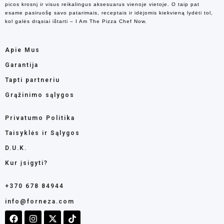
picos krosnį ir visus reikalingus aksesuarus vienoje vietoje. O taip pat
esame pasiruošę savo patarimais, receptais ir idėjomis kiekvieną lydėti tol,
kol galės drąsiai ištarti – I Am The Pizza Chef Now.
Apie Mus
Garantija
Tapti partneriu
Grąžinimo sąlygos
Privatumo Politika
Taisyklės ir Sąlygos
D.U.K.
Kur įsigyti?
+370 678 84944
info@forneza.com