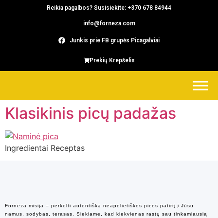
Reikia pagalbos? Susisiekite: +370 678 84944
info@forneza.com
Junkis prie FB grupės Picagalviai
Prekių Krepšelis
Klasikinis picų padažas
Ingredientai Receptas
Forneza misija – perkelti autentišką neapolietiškos picos patirtį į Jūsų
namus, sodybas, terasas. Siekiame, kad kiekvienas rastų sau tinkamiausią