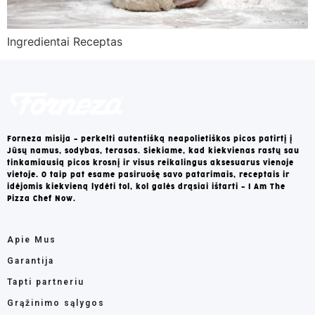
Ingredientai Receptas
Forneza misija – perkelti autentišką neapolietiškos picos patirtį į
Jūsų namus, sodybas, terasas. Siekiame, kad kiekvienas rastų sau
tinkamiausią picos krosnį ir visus reikalingus aksesuarus vienoje
vietoje. O taip pat esame pasiruošę savo patarimais, receptais ir
idėjomis kiekvieną lydėti tol, kol galės drąsiai ištarti – I Am The
Pizza Chef Now.
Apie Mus
Garantija
Tapti partneriu
Grąžinimo sąlygos