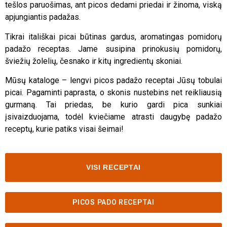
tešlos paruošimas, ant picos dedami priedai ir žinoma, viską
apjungiantis padažas.
Tikrai itališkai picai būtinas gardus, aromatingas pomidorų
padažo receptas. Jame susipina prinokusių pomidorų,
šviežių žolelių, česnako ir kitų ingredientų skoniai.
Mūsų kataloge – lengvi picos padažo receptai Jūsų tobulai
picai. Pagaminti paprasta, o skonis nustebins net reikliausią
gurmaną. Tai priedas, be kurio gardi pica sunkiai
įsivaizduojama, todėl kviečiame atrasti daugybę padažo
receptų, kurie patiks visai šeimai!
VISI RECEPTAI
PICOS PADO RECEPTAI