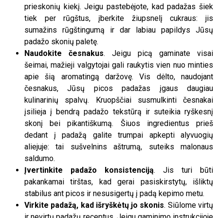
prieskonių kiekį. Jeigu pastebėjote, kad padažas šiek
tiek per rūgštus, įberkite žiupsnelį cukraus: jis
sumažins rūgštingumą ir dar labiau papildys Jūsų
padažo skonių paletę.
Naudokite česnakus
. Jeigu picą gaminate visai
šeimai, mažieji valgytojai gali raukytis vien nuo minties
apie šią aromatingą daržovę. Vis dėlto, naudojant
česnakus, Jūsų picos padažas įgaus daugiau
kulinarinių spalvų. Kruopščiai susmulkinti česnakai
įsilieja į bendrą padažo tekstūrą ir suteikia ryškesnį
skonį bei pikantiškumą. Šiuos ingredientus prieš
dedant į padažą galite trumpai apkepti alyvuogių
aliejuje: tai sušvelnins aštrumą, suteiks malonaus
saldumo.
Įvertinkite padažo konsistenciją
. Jis turi būti
pakankamai tirštas, kad gerai pasiskirstytų, išliktų
stabilus ant picos ir nesusigertų į padą kepimo metu.
Virkite padažą, kad išryškėtų jo skonis
. Siūlome virtų
ir nevirtų padažų receptus. Jeigu gaminimo instrukcijoje