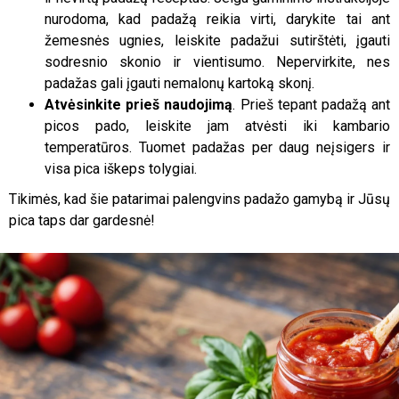
nurodoma, kad padažą reikia virti, darykite tai ant
žemesnės ugnies, leiskite padažui sutirštėti, įgauti
sodresnio skonio ir vientisumo. Nepervirkite, nes
padažas gali įgauti nemalonų kartoką skonį.
Atvėsinkite prieš naudojimą
. Prieš tepant padažą ant
picos pado, leiskite jam atvėsti iki kambario
temperatūros. Tuomet padažas per daug neįsigers ir
visa pica iškeps tolygiai.
Tikimės, kad šie patarimai palengvins padažo gamybą ir Jūsų
pica taps dar gardesnė!