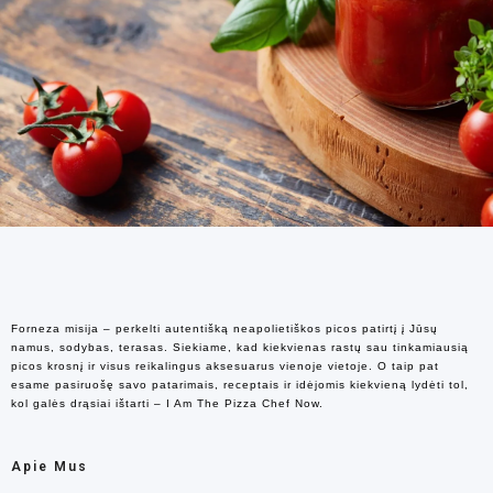
Forneza misija – perkelti autentišką neapolietiškos picos patirtį į Jūsų
namus, sodybas, terasas. Siekiame, kad kiekvienas rastų sau tinkamiausią
picos krosnį ir visus reikalingus aksesuarus vienoje vietoje. O taip pat
esame pasiruošę savo patarimais, receptais ir idėjomis kiekvieną lydėti tol,
kol galės drąsiai ištarti – I Am The Pizza Chef Now.
Apie Mus