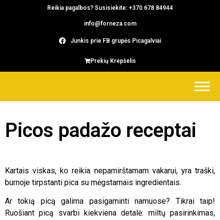
Reikia pagalbos? Susisiekite: +370 678 84944
info@forneza.com
Junkis prie FB grupės Picagalviai
Prekių Krepšelis
Picos padažo receptai
Kartais viskas, ko reikia nepamirštamam vakarui, yra traški,
burnoje tirpstanti pica su mėgstamais ingredientais.
Ar tokią picą galima pasigaminti namuose? Tikrai taip!
Ruošiant picą svarbi kiekviena detalė: miltų pasirinkimas,