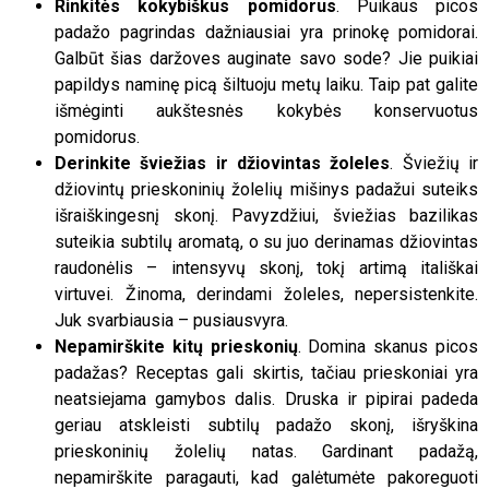
Rinkitės kokybiškus pomidorus
. Puikaus picos
padažo pagrindas dažniausiai yra prinokę pomidorai.
Galbūt šias daržoves auginate savo sode? Jie puikiai
papildys naminę picą šiltuoju metų laiku. Taip pat galite
išmėginti aukštesnės kokybės konservuotus
pomidorus.
Derinkite šviežias ir džiovintas žoleles
. Šviežių ir
džiovintų prieskoninių žolelių mišinys padažui suteiks
išraiškingesnį skonį. Pavyzdžiui, šviežias bazilikas
suteikia subtilų aromatą, o su juo derinamas džiovintas
raudonėlis – intensyvų skonį, tokį artimą itališkai
virtuvei. Žinoma, derindami žoleles, nepersistenkite.
Juk svarbiausia – pusiausvyra.
Nepamirškite kitų prieskonių
. Domina skanus picos
padažas? Receptas gali skirtis, tačiau prieskoniai yra
neatsiejama gamybos dalis. Druska ir pipirai padeda
geriau atskleisti subtilų padažo skonį, išryškina
prieskoninių žolelių natas. Gardinant padažą,
nepamirškite paragauti, kad galėtumėte pakoreguoti